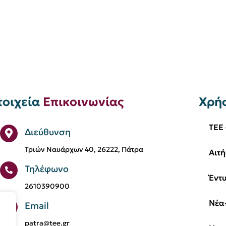
τοιχεία
Επικοινωνίας
Χρή
TEE 
Διεύθυνση
Τριών Ναυάρχων 40, 26222, Πάτρα
Αιτή
Τηλέφωνο
Έντ
2610390900
Νέα
Email
patra@tee.gr