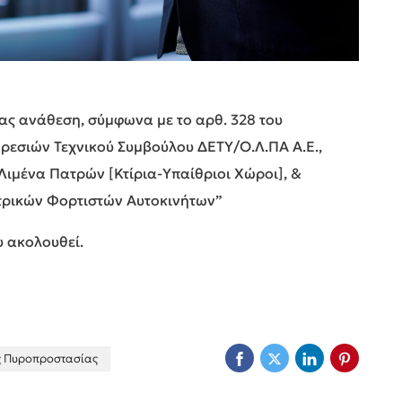
ς ανάθεση, σύμφωνα με το αρθ. 328 του
ηρεσιών Τεχνικού Συμβούλου ΔΕΤΥ/Ο.Λ.ΠΑ Α.Ε.,
ιμένα Πατρών [Κτίρια-Υπαίθριοι Χώροι], &
τρικών Φορτιστών Αυτοκινήτων”
 ακολουθεί.
ς Πυροπροστασίας