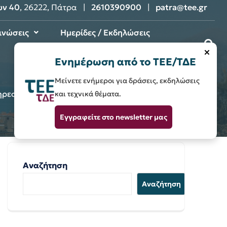
ων 40
, 26222, Πάτρα |
2610390900
|
patra@tee.gr
ινώσεις
Ημερίδες / Εκδηλώσεις
×
Επικοινωνία
Ενημέρωση από το ΤΕΕ/ΤΔΕ
Μείνετε ενήμεροι για δράσεις, εκδηλώσεις
ρεσιών Τεχνικού Συμβούλου ΔΕΤΥ/Ο.Λ.ΠΑ Α.Ε.
και τεχνικά θέματα.
Εγγραφείτε στο newsletter μας
Αναζήτηση
Αναζήτηση