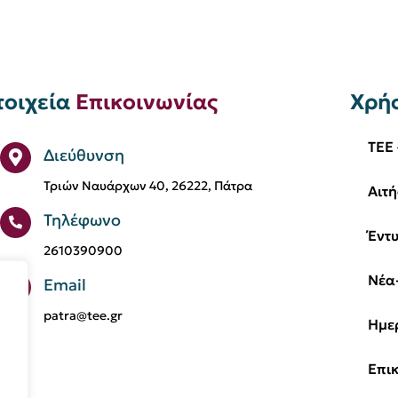
τοιχεία
Επικοινωνίας
Χρή
TEE 
Διεύθυνση
Τριών Ναυάρχων 40, 26222, Πάτρα
Αιτή
Τηλέφωνο
Έντ
2610390900
Νέα
Email
patra@tee.gr
Ημε
Επι