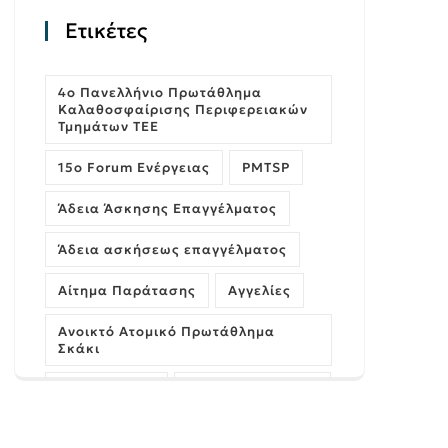
Ετικέτες
4ο Πανελλήνιο Πρωτάθλημα
Καλαθοσφαίρισης Περιφερειακών
Τμημάτων ΤΕΕ
15ο Forum Ενέργειας
PMTSP
Άδεια Άσκησης Επαγγέλματος
Άδεια ασκήσεως επαγγέλματος
Αίτημα Παράτασης
Αγγελίες
Ανοικτό Ατομικό Πρωτάθλημα
Σκάκι
Αρχιτέκτονες
Ασφάλεια Κτιρίων
Αυθαίρετα
ΓΝΩΜΗ
Γέφυρες