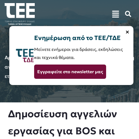
×
Ενημέρωση από το ΤΕΕ/ΤΔΕ
Μείνετε ενήμεροι για δράσεις, εκδηλώσεις
Αρχική
Ενημέρωση / Ανακοινώσεις
Δημοσίευση
και τεχνικά θέματα.
αγγελιών εργασίας για BOS και ΗΛ. ΜΗΧ. από την
Εγγραφείτε στο newsletter μας
εταιρεία MES ΕΝΕΡΓΕΙΑΚΗ ΑΕ
Δημοσίευση αγγελιών
εργασίας για BOS και