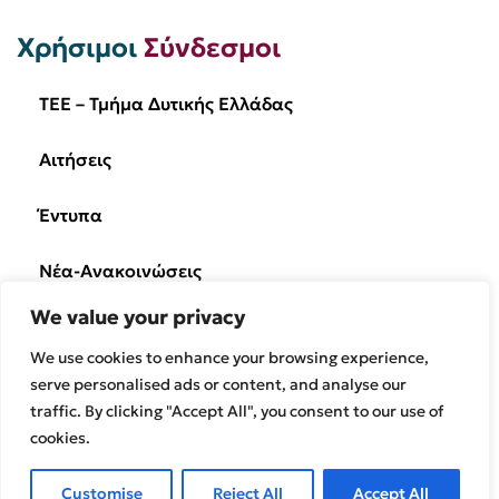
Χρήσιμοι
Σύνδεσμοι
Πρόσκληση
Σεμινάρια
Σιδηρόδρομοι
TEE – Τμήμα Δυτικής Ελλάδας
Σύμβουλος Επιχειρήσεων
Αιτήσεις
ΤΕΕ Δυτικής Ελλάδας
ΥΠΕΝ
Έντυπα
Υπουργείο Υποδομών Μεταφορών
Νέα-Ανακοινώσεις
Φυσικό Αέριο
κοπή πίτας
We value your privacy
Ημερίδες/Εκδηλώσεις
We use cookies to enhance your browsing experience,
Επικοινωνία
serve personalised ads or content, and analyse our
traffic. By clicking "Accept All", you consent to our use of
cookies.
Customise
Reject All
Accept All
© Powered by
Knowledge A.E.