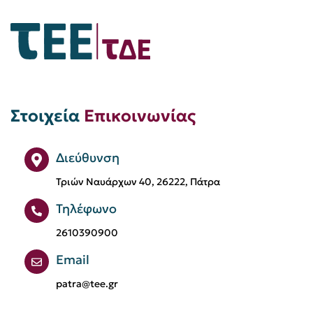
Εκδήλωση
Ελληνικό Κτηματολόγιο
Εξεταστικό Κέντρο Πάτρας
Εξοικονομώ
Επιστολή Προέδρου
Στοιχεία
Επικοινωνίας
Ευάγγελος Καραχάλιος
Ευφυείς Πόλεις
Ηλεία
Ημερίδα
Διεύθυνση
Θέσεις εργασίας
Μεταπτυχιακό
Τριών Ναυάρχων 40, 26222, Πάτρα
Μηχανικοί
Μπάσκετ
Τηλέφωνο
Μόνιμες Επιτροπές
ΟΤΑ
2610390900
Οδοντωτός
Πανεπιστήμιο Θεσσαλίας
Email
patra@tee.gr
Πανεπιστήμιο Πατρών
Προκήρυξη
Προκήρυξη Διαγωνισμού
Προσφορά