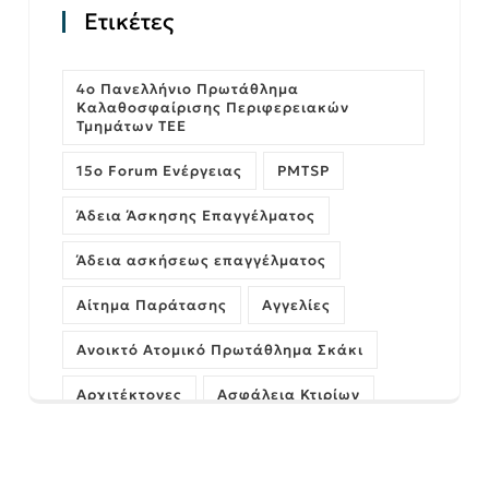
Ετικέτες
4ο Πανελλήνιο Πρωτάθλημα
Καλαθοσφαίρισης Περιφερειακών
Τμημάτων ΤΕΕ
15ο Forum Ενέργειας
PMTSP
Άδεια Άσκησης Επαγγέλματος
Άδεια ασκήσεως επαγγέλματος
Αίτημα Παράτασης
Αγγελίες
Ανοικτό Ατομικό Πρωτάθλημα Σκάκι
Αρχιτέκτονες
Ασφάλεια Κτιρίων
Αυθαίρετα
ΓΝΩΜΗ
Γέφυρες
Δήμος Πατρέων
Διαχείριση Έργων