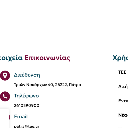
τοιχεία
Επικοινωνίας
Χρή
TEE 
Διεύθυνση
Τριών Ναυάρχων 40, 26222, Πάτρα
Αιτή
Τηλέφωνο
Έντ
2610390900
Νέα
Email
patra@tee.gr