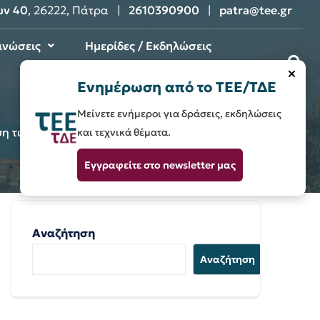
ων 40
, 26222, Πάτρα |
2610390900
|
patra@tee.gr
ινώσεις
Ημερίδες / Εκδηλώσεις
×
Επικοινωνία
Ενημέρωση από το ΤΕΕ/ΤΔΕ
Μείνετε ενήμεροι για δράσεις, εκδηλώσεις
ριση των υποδομών παρουσιάζεται στην Πάτρα
και τεχνικά θέματα.
Εγγραφείτε στο newsletter μας
Αναζήτηση
Αναζήτηση