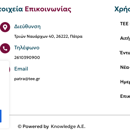
τοιχεία
Επικοινωνίας
Χρή
TEE 
Διεύθυνση
Τριών Ναυάρχων 40, 26222, Πάτρα
Αιτή
Τηλέφωνο
Έντ
2610390900
Νέα
Email
patra@tee.gr
Ημε
Επι
© Powered by
Knowledge A.E.