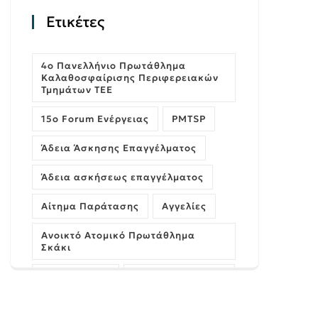
Ετικέτες
4ο Πανελλήνιο Πρωτάθλημα
Καλαθοσφαίρισης Περιφερειακών
Τμημάτων ΤΕΕ
15ο Forum Ενέργειας
PMTSP
Άδεια Άσκησης Επαγγέλματος
Άδεια ασκήσεως επαγγέλματος
Αίτημα Παράτασης
Αγγελίες
Ανοικτό Ατομικό Πρωτάθλημα
Σκάκι
Αρχιτέκτονες
Ασφάλεια Κτιρίων
Αυθαίρετα
ΓΝΩΜΗ
Γέφυρες