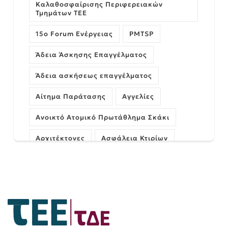
Καλαθοσφαίρισης Περιφερειακών
Τμημάτων ΤΕΕ
15ο Forum Ενέργειας
PMTSP
Άδεια Άσκησης Επαγγέλματος
Άδεια ασκήσεως επαγγέλματος
Αίτημα Παράτασης
Αγγελίες
Ανοικτό Ατομικό Πρωτάθλημα Σκάκι
Αρχιτέκτονες
Ασφάλεια Κτιρίων
Αυθαίρετα
ΓΝΩΜΗ
Γέφυρες
Δήμος Πατρέων
Διαχείριση Έργων
Εκδήλωση
Ελληνικό Κτηματολόγιο
Εξεταστικό Κέντρο Πάτρας