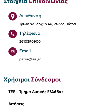
Στοιχεία
Επικοινωνίας
Ευφυείς Πόλεις
Ηλεία
Ημερίδα
Διεύθυνση
Θέσεις εργασίας
Μεταπτυχιακό
Τριών Ναυάρχων 40, 26222, Πάτρα
Μηχανικοί
Μπάσκετ
Τηλέφωνο
Μόνιμες Επιτροπές
ΟΤΑ
2610390900
Οδοντωτός
Πανεπιστήμιο Θεσσαλίας
Email
patra@tee.gr
Πανεπιστήμιο Πατρών
Προκήρυξη
Προκήρυξη Διαγωνισμού
Προσφορά
Χρήσιμοι
Σύνδεσμοι
Πρόσκληση
Σεμινάρια
Σιδηρόδρομοι
TEE – Τμήμα Δυτικής Ελλάδας
Σύμβουλος Επιχειρήσεων
Αιτήσεις