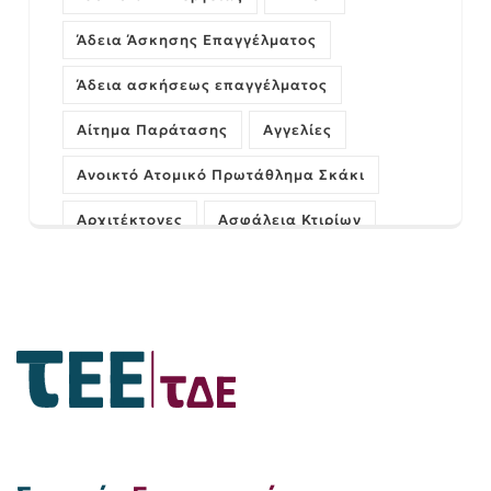
Άδεια Άσκησης Επαγγέλματος
Άδεια ασκήσεως επαγγέλματος
Αίτημα Παράτασης
Αγγελίες
Ανοικτό Ατομικό Πρωτάθλημα Σκάκι
Αρχιτέκτονες
Ασφάλεια Κτιρίων
Αυθαίρετα
ΓΝΩΜΗ
Γέφυρες
Δήμος Πατρέων
Διαχείριση Έργων
Εκδήλωση
Ελληνικό Κτηματολόγιο
Εξεταστικό Κέντρο Πάτρας
Εξοικονομώ
Επιστολή Προέδρου
Ευάγγελος Καραχάλιος