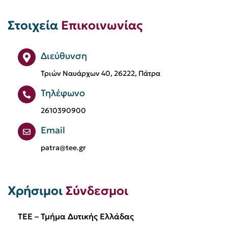
Εξοικονομώ
Επιστολή Προέδρου
Στοιχεία
Επικοινωνίας
Ευάγγελος Καραχάλιος
Ευφυείς Πόλεις
Ηλεία
Ημερίδα
Διεύθυνση
Θέσεις εργασίας
Μεταπτυχιακό
Τριών Ναυάρχων 40, 26222, Πάτρα
Μηχανικοί
Μπάσκετ
Τηλέφωνο
Μόνιμες Επιτροπές
ΟΤΑ
2610390900
Οδοντωτός
Πανεπιστήμιο Θεσσαλίας
Email
patra@tee.gr
Πανεπιστήμιο Πατρών
Προκήρυξη
Προκήρυξη Διαγωνισμού
Προσφορά
Χρήσιμοι
Σύνδεσμοι
Πρόσκληση
Σεμινάρια
Σιδηρόδρομοι
TEE – Τμήμα Δυτικής Ελλάδας