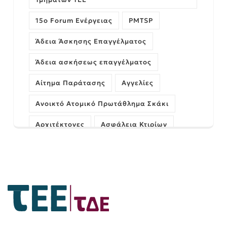
15ο Forum Ενέργειας
PMTSP
Άδεια Άσκησης Επαγγέλματος
Άδεια ασκήσεως επαγγέλματος
Αίτημα Παράτασης
Αγγελίες
Ανοικτό Ατομικό Πρωτάθλημα Σκάκι
Αρχιτέκτονες
Ασφάλεια Κτιρίων
Αυθαίρετα
ΓΝΩΜΗ
Γέφυρες
Δήμος Πατρέων
Διαχείριση Έργων
Εκδήλωση
Ελληνικό Κτηματολόγιο
Εξεταστικό Κέντρο Πάτρας