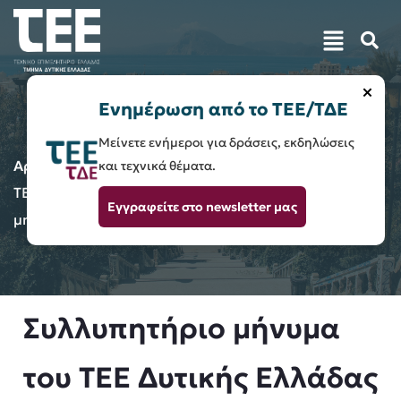
×
Ενημέρωση από το ΤΕΕ/ΤΔΕ
Μείνετε ενήμεροι για δράσεις, εκδηλώσεις
Αρχική
Δελτία Τύπου
Συλλυπητήριο μήνυμα του
και τεχνικά θέματα.
ΤΕΕ Δυτικής Ελλάδας για την απώλεια του πολιτικού
Εγγραφείτε στο newsletter μας
μηχανικού Μαρίνου Σκανδάμη
Συλλυπητήριο μήνυμα
του ΤΕΕ Δυτικής Ελλάδας