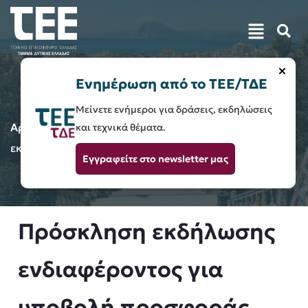
×
Ενημέρωση από το ΤΕΕ/ΤΔΕ
Μείνετε ενήμεροι για δράσεις, εκδηλώσεις
Αρχική
Ενημέρωση / Ανακοινώσεις
Πρόσκληση
και τεχνικά θέματα.
εκδήλωσης ενδιαφέροντος για υποβολή προσφοράς
Εγγραφείτε στο newsletter μας
Πρόσκληση εκδήλωσης
ενδιαφέροντος για
υποβολή προσφοράς