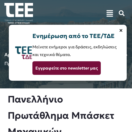
×
Ενημέρωση από το ΤΕΕ/ΤΔΕ
Μείνετε ενήμεροι για δράσεις, εκδηλώσεις
Αρχική
Ενημέρωση / Ανακοινώσεις
Πανελλήνιο
και τεχνικά θέματα.
Πρωτάθλημα Μπάσκετ Μηχανικών
Εγγραφείτε στο newsletter μας
Πανελλήνιο
Πρωτάθλημα Μπάσκετ
Μηχανικών