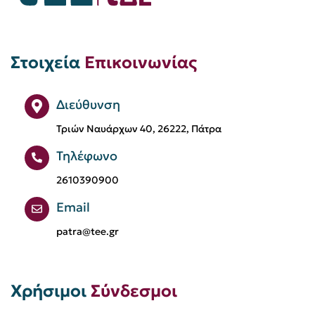
Εξεταστικό Κέντρο Πάτρας
Εξοικονομώ
Επιστολή Προέδρου
Στοιχεία
Επικοινωνίας
Ευάγγελος Καραχάλιος
Ευφυείς Πόλεις
Ηλεία
Ημερίδα
Διεύθυνση
Θέσεις εργασίας
Μεταπτυχιακό
Τριών Ναυάρχων 40, 26222, Πάτρα
Μηχανικοί
Μπάσκετ
Τηλέφωνο
Μόνιμες Επιτροπές
ΟΤΑ
2610390900
Οδοντωτός
Πανεπιστήμιο Θεσσαλίας
Email
patra@tee.gr
Πανεπιστήμιο Πατρών
Προκήρυξη
Προκήρυξη Διαγωνισμού
Προσφορά
Χρήσιμοι
Σύνδεσμοι
Πρόσκληση
Σεμινάρια