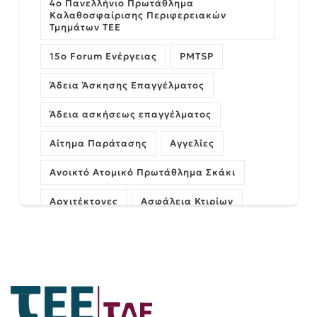
4ο Πανελλήνιο Πρωτάθλημα
Καλαθοσφαίρισης Περιφερειακών
Τμημάτων ΤΕΕ
15ο Forum Ενέργειας
PMTSP
Άδεια Άσκησης Επαγγέλματος
Άδεια ασκήσεως επαγγέλματος
Αίτημα Παράτασης
Αγγελίες
Ανοικτό Ατομικό Πρωτάθλημα Σκάκι
Αρχιτέκτονες
Ασφάλεια Κτιρίων
Αυθαίρετα
ΓΝΩΜΗ
Γέφυρες
Δήμος Πατρέων
Διαχείριση Έργων
Εκδήλωση
Ελληνικό Κτηματολόγιο